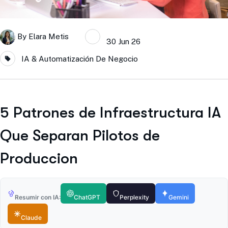
By
Elara Metis
30 Jun 26
IA & Automatización De Negocio
5 Patrones de Infraestructura IA
Que Separan Pilotos de
Produccion
Resumir con IA:
ChatGPT
Perplexity
Gemini
Claude