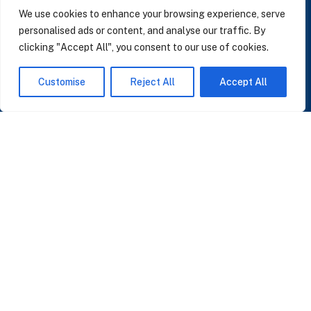
LinkedIn
We use cookies to enhance your browsing experience, serve
personalised ads or content, and analyse our traffic. By
clicking "Accept All", you consent to our use of cookies.
SUSCRÍBASE A NUESTRAS NOTICIAS
Customise
Reject All
Accept All
Perspectivas sobre IA, datos y CRM. Sin spam, solo lo que importa.
Acepto la
Política de Privacidad
O ÚNASE A NUESTRA COMUNIDAD
Unirse a la Comunidad WhatsApp