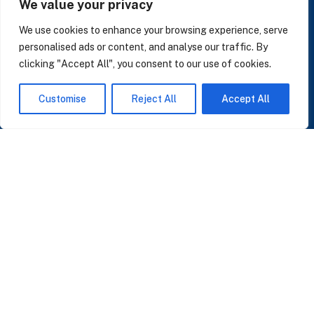
We value your privacy
LinkedIn
We use cookies to enhance your browsing experience, serve
personalised ads or content, and analyse our traffic. By
clicking "Accept All", you consent to our use of cookies.
SUSCRÍBASE A NUESTRAS NOTICIAS
Customise
Reject All
Accept All
Perspectivas sobre IA, datos y CRM. Sin spam, solo lo que importa.
Acepto la
Política de Privacidad
O ÚNASE A NUESTRA COMUNIDAD
Unirse a la Comunidad WhatsApp