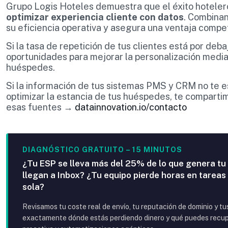
Grupo Logis Hoteles demuestra que el éxito hotele
optimizar experiencia cliente con datos
. Combinan
su eficiencia operativa y asegura una ventaja compet
Si la tasa de repetición de tus clientes está por deb
oportunidades para mejorar la personalización media
huéspedes.
Si la información de tus sistemas PMS y CRM no te e
optimizar la estancia de tus huéspedes, te compartim
esas fuentes →
datainnovation.io/contacto
DIAGNÓSTICO GRATUITO – 15 MINUTOS
¿Tu ESP se lleva más del 25% de lo que genera tu
llegan a Inbox? ¿Tu equipo pierde horas en tareas
sola?
Revisamos tu coste real de envío, tu reputación de dominio y t
exactamente dónde estás perdiendo dinero y qué puedes recupe