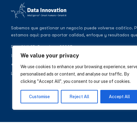
Sabemos que gestionar un negocio puede volverse caótico. P
estamos aquí: para aportar calidad, enfoque y resultados que
Pere IV 148B, Barcelona 08005
We value your privacy
info@datainnovation.io
+34 624 112 679
We use cookies to enhance your browsing experience, serv
LinkedIn
personalised ads or content, and analyse our traffic. By
clicking "Accept All", you consent to our use of cookies.
Customise
Reject All
Accept All
© 2026 DATA INNOVATION S.L. · ESB67565283