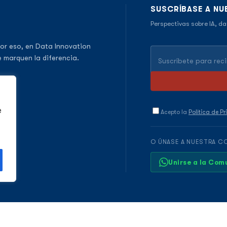
SUSCRÍBASE A NU
Perspectivas sobre IA, da
or eso, en Data Innovation
 marquen la diferencia.
e
Acepto la
Política de P
O ÚNASE A NUESTRA C
Unirse a la Co