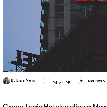
By
Elara Metis
Martech & 
24 Mar 25
Grupo Logis Hoteles elige a Mew