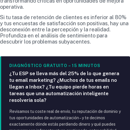
transformando críticas en oportunidades de mejora
operativa.
Si tu tasa de retención de clientes es inferior al 80%
y tus encuestas de satisfacción son positivas, hay una
desconexión entre la percepción y la realidad.
Profundiza en el análisis de sentimiento para
descubrir los problemas subyacentes.
DIAGNÓSTICO GRATUITO – 15 MINUTOS
¿Tu ESP se lleva más del 25% de lo que genera
tu email marketing? ¿Muchos de tus emails no
llegan a Inbox? ¿Tu equipo pierde horas en
tareas que una automatización inteligente
resolvería sola?
Revisamos tu coste real de envío, tu reputación de dominio y
tus oportunidades de automatización – y te decimos
exactamente dónde estás perdiendo dinero y qué puedes