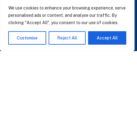
LinkedIn
We use cookies to enhance your browsing experience, serve
personalised ads or content, and analyse our traffic. By
clicking "Accept All", you consent to our use of cookies.
SUSCRÍBASE A NUESTRAS NOTICIAS
Customise
Reject All
Accept All
Perspectivas sobre IA, datos y CRM. Sin spam, solo lo que importa.
Acepto la
Política de Privacidad
O ÚNASE A NUESTRA COMUNIDAD
Unirse a la Comunidad WhatsApp