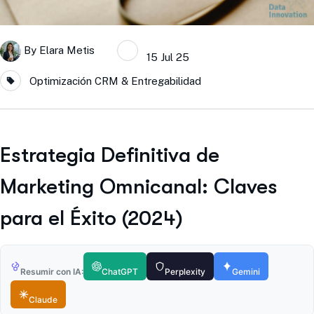
By
Elara Metis
15 Jul 25
Optimización CRM & Entregabilidad
Estrategia Definitiva de
Marketing Omnicanal: Claves
para el Éxito (2024)
Resumir con IA:
ChatGPT
Perplexity
Gemini
Claude