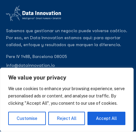
Sabemos que gestionar un negocio puede volverse caótico.
Por eso, en Data Innovation estamos aquí: para aportar
calidad, enfoque y resultados que marquen la diferencia.
Pere IV 148B, Barcelona 08005
info@datainnovation.io
+34 624 112 679
We value your privacy
LinkedIn
We use cookies to enhance your browsing experience, serve
personalised ads or content, and analyse our traffic. By
clicking "Accept All", you consent to our use of cookies.
SUSCRÍBASE A NUESTRAS NOTICIAS
Customise
Reject All
Accept All
Perspectivas sobre IA, datos y CRM. Sin spam, solo lo que importa.