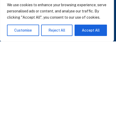
LinkedIn
We use cookies to enhance your browsing experience, serve
personalised ads or content, and analyse our traffic. By
clicking "Accept All", you consent to our use of cookies.
SUSCRÍBASE A NUESTRAS NOTICIAS
Customise
Reject All
Accept All
Perspectivas sobre IA, datos y CRM. Sin spam, solo lo que importa.
Acepto la
Política de Privacidad
O ÚNASE A NUESTRA COMUNIDAD
Unirse a la Comunidad WhatsApp