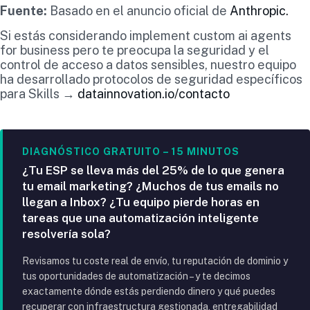
Fuente:
Basado en el anuncio oficial de
Anthropic.
Si estás considerando implement custom ai agents
for business pero te preocupa la seguridad y el
control de acceso a datos sensibles, nuestro equipo
ha desarrollado protocolos de seguridad específicos
para Skills →
datainnovation.io/contacto
DIAGNÓSTICO GRATUITO – 15 MINUTOS
¿Tu ESP se lleva más del 25% de lo que genera
tu email marketing? ¿Muchos de tus emails no
llegan a Inbox? ¿Tu equipo pierde horas en
tareas que una automatización inteligente
resolvería sola?
Revisamos tu coste real de envío, tu reputación de dominio y
tus oportunidades de automatización – y te decimos
exactamente dónde estás perdiendo dinero y qué puedes
recuperar con infraestructura gestionada, entregabilidad