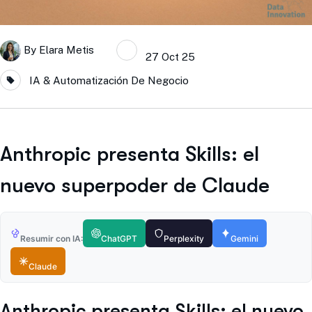
By
Elara Metis
27 Oct 25
IA & Automatización De Negocio
Anthropic presenta Skills: el
nuevo superpoder de Claude
Resumir con IA:
ChatGPT
Perplexity
Gemini
Claude
Anthropic presenta Skills: el nuevo