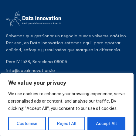
Sabemos que gestionar un negocio puede volverse caótico.
Por eso, en Data Innovation estamos aquí: para aportar
calidad, enfoque y resultados que marquen la diferencia.
Pere IV 148B, Barcelona 08005
info@datainnovation.io
+34 624 112 679
We value your privacy
LinkedIn
We use cookies to enhance your browsing experience, serve
personalised ads or content, and analyse our traffic. By
clicking "Accept All", you consent to our use of cookies.
SUSCRÍBASE A NUESTRAS NOTICIAS
Customise
Reject All
Accept All
Perspectivas sobre IA, datos y CRM. Sin spam, solo lo que importa.