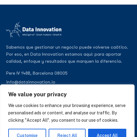
Sabemos que gestionar un negocio puede volverse caótico.
Por eso, en Data Innovation estamos aquí: para aportar
calidad, enfoque y resultados que marquen la diferencia.
Pere IV 148B, Barcelona 08005
info@datainnovation.io
+34 624 112 679
We value your privacy
LinkedIn
We use cookies to enhance your browsing experience, serve
personalised ads or content, and analyse our traffic. By
clicking "Accept All", you consent to our use of cookies.
SUSCRÍBASE A NUESTRAS NOTICIAS
Customise
Reject All
Accept All