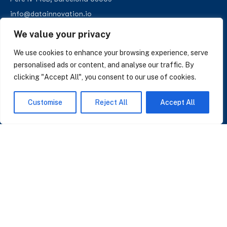
info@datainnovation.io
+34 624 112 679
We value your privacy
LinkedIn
We use cookies to enhance your browsing experience, serve
personalised ads or content, and analyse our traffic. By
clicking "Accept All", you consent to our use of cookies.
SUSCRÍBASE A NUESTRAS NOTICIAS
Customise
Reject All
Accept All
Perspectivas sobre IA, datos y CRM. Sin spam, solo lo que importa.
Acepto la
Política de Privacidad