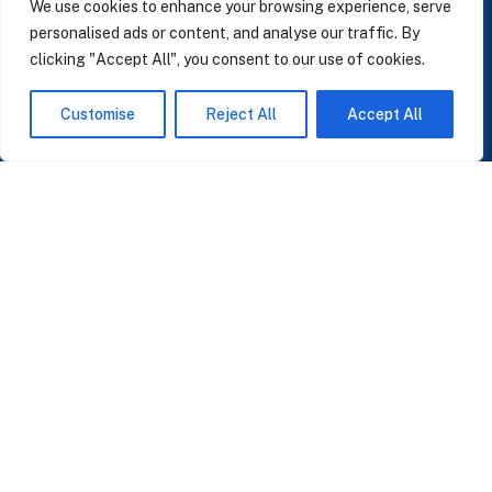
We use cookies to enhance your browsing experience, serve
personalised ads or content, and analyse our traffic. By
clicking "Accept All", you consent to our use of cookies.
SUSCRÍBASE A NUESTRAS NOTICIAS
Customise
Reject All
Accept All
Perspectivas sobre IA, datos y CRM. Sin spam, solo lo que importa.
Acepto la
Política de Privacidad
O ÚNASE A NUESTRA COMUNIDAD
Unirse a la Comunidad WhatsApp