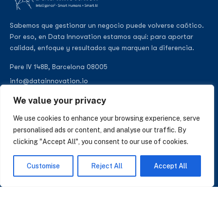
Sabemos que gestionar un negocio puede volverse caótico.
Por eso, en Data Innovation estamos aquí: para aportar
calidad, enfoque y resultados que marquen la diferencia.
Pere IV 148B, Barcelona 08005
info@datainnovation.io
+34 624 112 679
We value your privacy
LinkedIn
We use cookies to enhance your browsing experience, serve
personalised ads or content, and analyse our traffic. By
clicking "Accept All", you consent to our use of cookies.
SUSCRÍBASE A NUESTRAS NOTICIAS
Customise
Reject All
Accept All
Perspectivas sobre IA, datos y CRM. Sin spam, solo lo que importa.