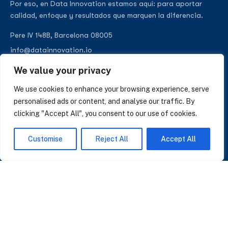
Por eso, en Data Innovation estamos aquí: para aportar
calidad, enfoque y resultados que marquen la diferencia.
Pere IV 148B, Barcelona 08005
info@datainnovation.io
+34 624 112 679
We value your privacy
LinkedIn
We use cookies to enhance your browsing experience, serve
personalised ads or content, and analyse our traffic. By
clicking "Accept All", you consent to our use of cookies.
SUSCRÍBASE A NUESTRAS NOTICIAS
Customise
Reject All
Accept All
Perspectivas sobre IA, datos y CRM. Sin spam, solo lo que importa.