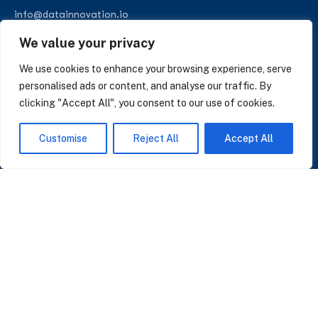
info@datainnovation.io
+34 624 112 679
We value your privacy
LinkedIn
We use cookies to enhance your browsing experience, serve
personalised ads or content, and analyse our traffic. By
clicking "Accept All", you consent to our use of cookies.
SUSCRÍBASE A NUESTRAS NOTICIAS
Customise
Reject All
Accept All
Perspectivas sobre IA, datos y CRM. Sin spam, solo lo que importa.
Acepto la
Política de Privacidad