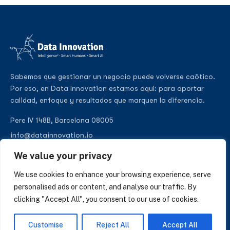
Sabemos que gestionar un negocio puede volverse caótico.
Por eso, en Data Innovation estamos aquí: para aportar
calidad, enfoque y resultados que marquen la diferencia.
Pere IV 148B, Barcelona 08005
info@datainnovation.io
+34 624 112 679
We value your privacy
LinkedIn
We use cookies to enhance your browsing experience, serve
personalised ads or content, and analyse our traffic. By
clicking "Accept All", you consent to our use of cookies.
SUSCRÍBASE A NUESTRAS NOTICIAS
Customise
Reject All
Accept All