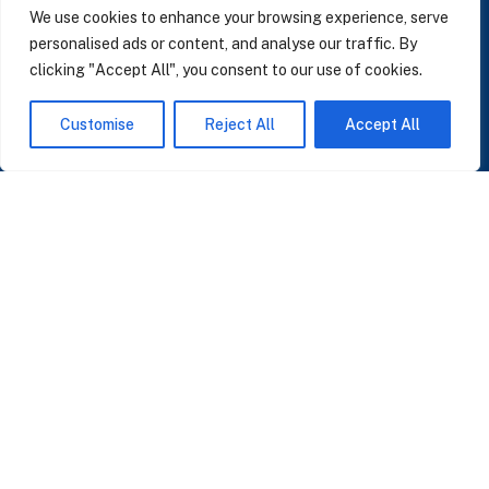
We use cookies to enhance your browsing experience, serve
personalised ads or content, and analyse our traffic. By
clicking "Accept All", you consent to our use of cookies.
SUSCRÍBASE A NUESTRAS NOTICIAS
Customise
Reject All
Accept All
Perspectivas sobre IA, datos y CRM. Sin spam, solo lo que importa.
Acepto la
Política de Privacidad
O ÚNASE A NUESTRA COMUNIDAD
Unirse a la Comunidad WhatsApp