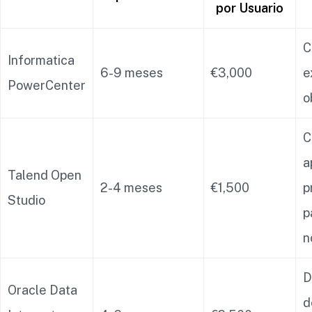
por Usuario
C
Informatica
6-9 meses
€3,000
e
PowerCenter
o
C
a
Talend Open
2-4 meses
€1,500
p
Studio
p
n
D
Oracle Data
d