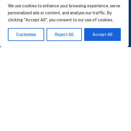
LinkedIn
We use cookies to enhance your browsing experience, serve
personalised ads or content, and analyse our traffic. By
clicking "Accept All", you consent to our use of cookies.
SUSCRÍBASE A NUESTRAS NOTICIAS
Customise
Reject All
Accept All
Perspectivas sobre IA, datos y CRM. Sin spam, solo lo que importa.
Acepto la
Política de Privacidad
O ÚNASE A NUESTRA COMUNIDAD
Unirse a la Comunidad WhatsApp