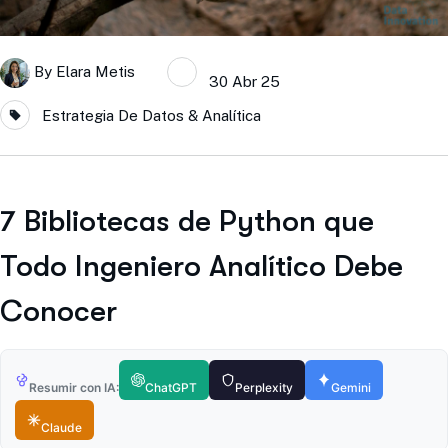
By
Elara Metis
30 Abr 25
Estrategia De Datos & Analítica
7 Bibliotecas de Python que
Todo Ingeniero Analítico Debe
Conocer
Resumir con IA:
ChatGPT
Perplexity
Gemini
Claude