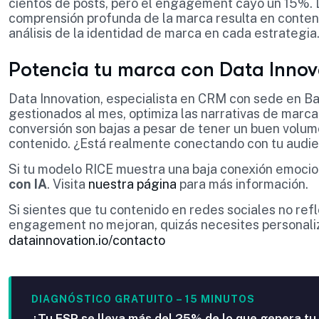
cientos de posts, pero el engagement cayó un 15%. 
comprensión profunda de la marca resulta en conte
análisis de la identidad de marca en cada estrategia
Potencia tu marca con Data Innov
Data Innovation, especialista en CRM con sede en Ba
gestionados al mes, optimiza las narrativas de marca
conversión son bajas a pesar de tener un buen volumen
contenido. ¿Está realmente conectando con tu audie
Si tu modelo RICE muestra una baja conexión emocio
con IA
. Visita
nuestra página
para más información.
Si sientes que tu contenido en redes sociales no refl
engagement no mejoran, quizás necesites personaliz
datainnovation.io/contacto
DIAGNÓSTICO GRATUITO – 15 MINUTOS
¿Tu ESP se lleva más del 25% de lo que genera tu