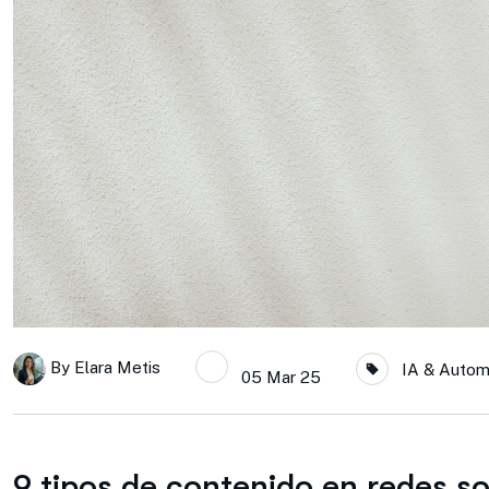
By
Elara Metis
IA & Autom
05 Mar 25
9 tipos de contenido en redes so