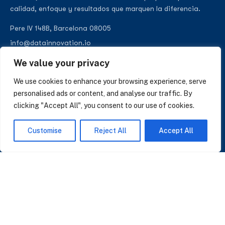
calidad, enfoque y resultados que marquen la diferencia.
Pere IV 148B, Barcelona 08005
info@datainnovation.io
+34 624 112 679
We value your privacy
LinkedIn
We use cookies to enhance your browsing experience, serve
personalised ads or content, and analyse our traffic. By
clicking "Accept All", you consent to our use of cookies.
SUSCRÍBASE A NUESTRAS NOTICIAS
Customise
Reject All
Accept All
Perspectivas sobre IA, datos y CRM. Sin spam, solo lo que importa.