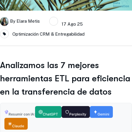
By
Elara Metis
17 Ago 25
Optimización CRM & Entregabilidad
Analizamos las 7 mejores
herramientas ETL para eficiencia
en la transferencia de datos
Resumir con IA:
ChatGPT
Perplexity
Gemini
Claude