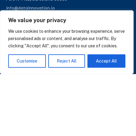
info@datainnovation.io
+34 624 112 679
We value your privacy
LinkedIn
We use cookies to enhance your browsing experience, serve
personalised ads or content, and analyse our traffic. By
clicking "Accept All", you consent to our use of cookies.
SUSCRÍBASE A NUESTRAS NOTICIAS
Customise
Reject All
Accept All
Perspectivas sobre IA, datos y CRM. Sin spam, solo lo que importa.
Acepto la
Política de Privacidad