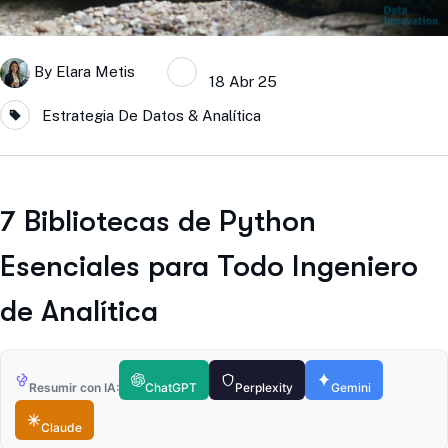
By
Elara Metis
18 Abr 25
Estrategia De Datos & Analítica
7 Bibliotecas de Python
Esenciales para Todo Ingeniero
de Analítica
Resumir con IA:
ChatGPT
Perplexity
Gemini
Claude