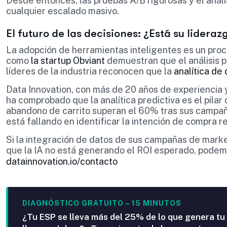
Desde entonces, las pruebas A/B rigurosas y el análi
cualquier escalado masivo.
El futuro de las decisiones: ¿Está su lidera
La adopción de herramientas inteligentes es un proc
como
la startup Obviant
demuestran que el análisis p
líderes de la industria reconocen que la
analítica de
Data Innovation, con más de 20 años de experiencia y 
ha comprobado que la analítica predictiva es el pilar
abandono de carrito superan el 60% tras sus campa
está fallando en identificar la intención de compra re
Si la integración de datos de sus campañas de market
que la IA no está generando el ROI esperado, podem
datainnovation.io/contacto
DIAGNÓSTICO GRATUITO – 15 MINUTOS
¿Tu ESP se lleva más del 25% de lo que genera tu