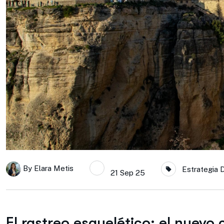
By
Elara Metis
Estrategia 
21 Sep 25
El rastreo esquelético: el nuevo c