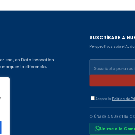
SUSCRÍBASE A NU
Perspectivas sobre IA, da
or eso, en Data Innovation
 marquen la diferencia.
e
Acepto la
Política de P
O ÚNASE A NUESTRA C
Unirse a la Co