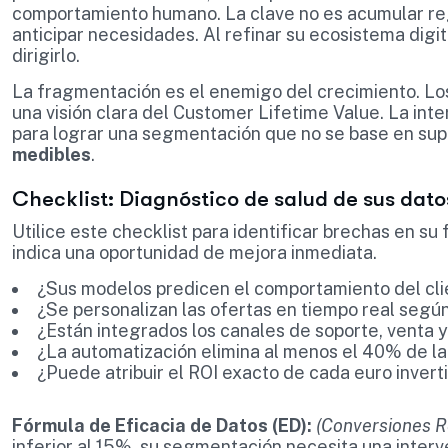
comportamiento humano. La clave no es acumular regi
anticipar necesidades. Al refinar su ecosistema digi
dirigirlo.
La fragmentación es el enemigo del crecimiento. Lo
una visión clara del Customer Lifetime Value. La inte
para lograr una segmentación que no se base en sup
medibles
.
Checklist: Diagnóstico de salud de sus dat
Utilice este checklist para identificar brechas en su
indica una oportunidad de mejora inmediata.
¿Sus modelos predicen el comportamiento del cli
¿Se personalizan las ofertas en tiempo real seg
¿Están integrados los canales de soporte, venta 
¿La automatización elimina al menos el 40% de la
¿Puede atribuir el ROI exacto de cada euro inver
Fórmula de Eficacia de Datos (ED):
(Conversiones Re
inferior al 15%, su segmentación necesita una inter