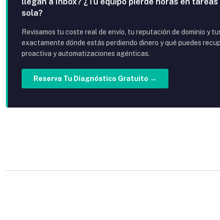
llegan a Inbox? ¿Tu equipo pierde horas en tareas
sola?
Revisamos tu coste real de envío, tu reputación de dominio y t
exactamente dónde estás perdiendo dinero y qué puedes recupe
proactiva y automatizaciones agénticas.
Reserva Tu Diagnóstico Gratuito →