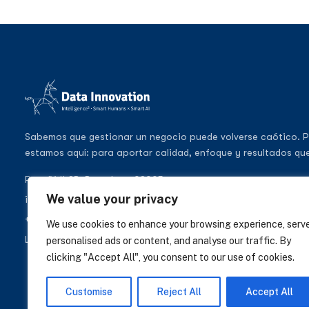
Sabemos que gestionar un negocio puede volverse caótico. P
estamos aquí: para aportar calidad, enfoque y resultados que
Pere IV 148B, Barcelona 08005
We value your privacy
info@datainnovation.io
+34 624 112 679
We use cookies to enhance your browsing experience, serv
LinkedIn
personalised ads or content, and analyse our traffic. By
clicking "Accept All", you consent to our use of cookies.
Customise
Reject All
Accept All