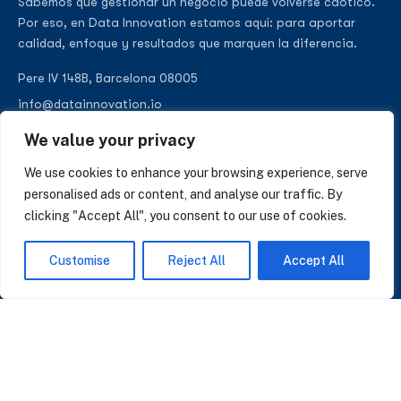
Sabemos que gestionar un negocio puede volverse caótico.
Por eso, en Data Innovation estamos aquí: para aportar
calidad, enfoque y resultados que marquen la diferencia.
Pere IV 148B, Barcelona 08005
info@datainnovation.io
+34 624 112 679
We value your privacy
LinkedIn
We use cookies to enhance your browsing experience, serve
personalised ads or content, and analyse our traffic. By
clicking "Accept All", you consent to our use of cookies.
SUSCRÍBASE A NUESTRAS NOTICIAS
Customise
Reject All
Accept All
Perspectivas sobre IA, datos y CRM. Sin spam, solo lo que importa.