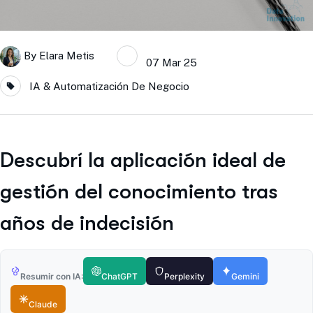
By
Elara Metis
07 Mar 25
IA & Automatización De Negocio
Descubrí la aplicación ideal de
gestión del conocimiento tras
años de indecisión
Resumir con IA:
ChatGPT
Perplexity
Gemini
Claude