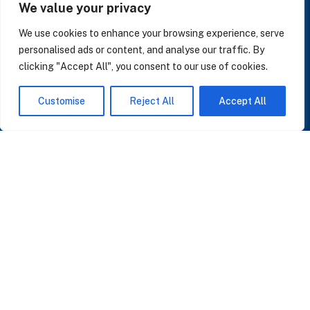
+34 624 112 679
We value your privacy
LinkedIn
We use cookies to enhance your browsing experience, serve
personalised ads or content, and analyse our traffic. By
clicking "Accept All", you consent to our use of cookies.
SUSCRÍBASE A NUESTRAS NOTICIAS
Customise
Reject All
Accept All
Perspectivas sobre IA, datos y CRM. Sin spam, solo lo que importa.
Acepto la
Política de Privacidad
O ÚNASE A NUESTRA COMUNIDAD
Unirse a la Comunidad WhatsApp