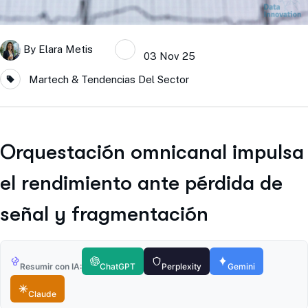
By
Elara Metis
03 Nov 25
Martech & Tendencias Del Sector
Orquestación omnicanal impulsa
el rendimiento ante pérdida de
señal y fragmentación
Resumir con IA:
ChatGPT
Perplexity
Gemini
Claude