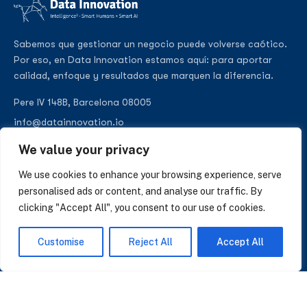
Sabemos que gestionar un negocio puede volverse caótico.
Por eso, en Data Innovation estamos aquí: para aportar
calidad, enfoque y resultados que marquen la diferencia.
Pere IV 148B, Barcelona 08005
info@datainnovation.io
+34 624 112 679
We value your privacy
LinkedIn
We use cookies to enhance your browsing experience, serve
personalised ads or content, and analyse our traffic. By
clicking "Accept All", you consent to our use of cookies.
SUSCRÍBASE A NUESTRAS NOTICIAS
Customise
Reject All
Accept All
Perspectivas sobre IA, datos y CRM. Sin spam, solo lo que importa.