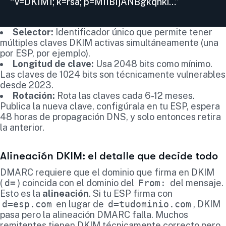
“v=DKIM1; k=rsa; p=MIIBIjANBgkqhki…”
Selector:
Identificador único que permite tener
múltiples claves DKIM activas simultáneamente (una
por ESP, por ejemplo).
Longitud de clave:
Usa 2048 bits como mínimo.
Las claves de 1024 bits son técnicamente vulnerables
desde 2023.
Rotación:
Rota las claves cada 6-12 meses.
Publica la nueva clave, configúrala en tu ESP, espera
48 horas de propagación DNS, y solo entonces retira
la anterior.
Alineación DKIM: el detalle que decide todo
DMARC requiere que el dominio que firma en DKIM
(
d=
) coincida con el dominio del
From:
del mensaje.
Esto es la
alineación
. Si tu ESP firma con
d=esp.com
en lugar de
d=tudominio.com
, DKIM
pasa pero la alineación DMARC falla. Muchos
remitentes tienen DKIM técnicamente correcto pero