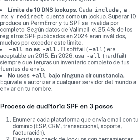
Límite de 10 DNS lookups.
Cada
include
,
a
,
mx
y
redirect
cuenta como un lookup. Superar 10
produce un PermError y tu SPF se invalida por
completo. Según datos de Valimail, el 25,4% de los
registros SPF publicados en 2024 eran inválidos,
muchos por exceder este límite.
~all
no es
-all
.
El softfail (
~all
) era
aceptable en 2015. En 2026, usa
-all
(hardfail)
siempre que tengas un inventario completo de tus
fuentes de envío.
No uses
+all
bajo ninguna circunstancia.
Equivale a autorizar a cualquier servidor del mundo a
enviar en tu nombre.
Proceso de auditoría SPF en 3 pasos
Enumera cada plataforma que envía email con tu
dominio (ESP, CRM, transaccional, soporte,
facturación).
Ejecuta un check de lookups con herramientas