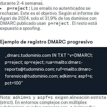
durante 2-4 semanas.
p=reject
:
Los emails no autenticados se
rechazan. Este es el objetivo. Según el informe de
Agari de 2024, solo el 31,9% de los dominios con
DMARC publicado usan
p=reject
. El resto está
expuesto a spoofing.
Ejemplo de registro DMARC progresivo
_dmarc.tudominio.com IN TXT “v=DMARC1;
p=reject; sp=reject; rua=mailto:dmarc-
reports@tudominio.com; ruf=mailto:dmarc-
forensics@tudominio.com; adkim=s; aspf=s;
pct=100”
Nota:
adkim=s
y
aspf=s
exigen alineación estricta
(strict). En entornos complejos con múltiples