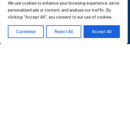
We use cookies to enhance your browsing experience, serve
personalised ads or content, and analyse our traffic. By
clicking "Accept All", you consent to our use of cookies.
SUSCRÍBASE A NUESTRAS NOTICIAS
Customise
Reject All
Accept All
Perspectivas sobre IA, datos y CRM. Sin spam, solo lo que importa.
Acepto la
Política de Privacidad
O ÚNASE A NUESTRA COMUNIDAD
Unirse a la Comunidad WhatsApp