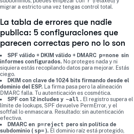
subdominios, puedes empezar con
r
(relaxed) y
migrar a estricto una vez tengas control total.
La tabla de errores que nadie
publica: 5 configuraciones que
parecen correctas pero no lo son
SPF válido + DKIM válido + DMARC
p=none
sin
informes configurados.
No proteges nada y ni
siquiera estás recopilando datos para mejorar. Estás
ciego.
DKIM con clave de 1024 bits firmando desde el
dominio del ESP.
La firma pasa pero la alineación
DMARC falla. Tu autenticación es cosmética.
SPF con 12 includes y
~all
.
El registro supera el
límite de lookups, SPF devuelve PermError, y el
softfail lo enmascara. Resultado: sin autenticación
efectiva.
DMARC en
p=reject
pero sin política de
subdominio (
sp=
).
El dominio raíz está protegido,