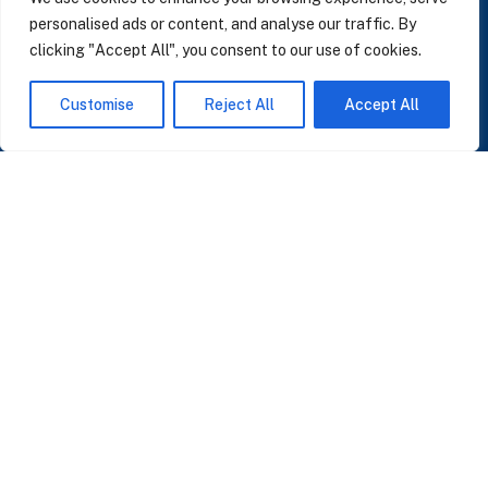
personalised ads or content, and analyse our traffic. By
clicking "Accept All", you consent to our use of cookies.
SUSCRÍBASE A NUESTRAS NOTICIAS
Customise
Reject All
Accept All
Perspectivas sobre IA, datos y CRM. Sin spam, solo lo que importa.
Acepto la
Política de Privacidad
O ÚNASE A NUESTRA COMUNIDAD
Unirse a la Comunidad WhatsApp