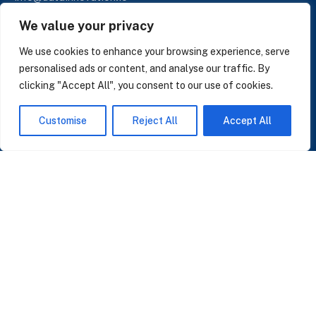
+34 624 112 679
We value your privacy
LinkedIn
We use cookies to enhance your browsing experience, serve
personalised ads or content, and analyse our traffic. By
clicking "Accept All", you consent to our use of cookies.
SUSCRÍBASE A NUESTRAS NOTICIAS
Customise
Reject All
Accept All
Perspectivas sobre IA, datos y CRM. Sin spam, solo lo que importa.
Acepto la
Política de Privacidad
O ÚNASE A NUESTRA COMUNIDAD