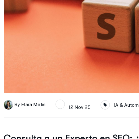
By
Elara Metis
IA & Autom
12 Nov 25
Consulta a un Experto en SEO: 