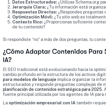
Datos Estructurados:
¿Utilizas Schema.org pa
Jerarquía Clara:
¿Tu información está organiz
Respuestas Directas:
¿Respondes preguntas c
Optimización Móvil:
¿Tu sitio web es totalmente
Contexto Rico:
¿Proporcionas suficiente contex
de tu contenido?
Si respondiste “no” a más de dos preguntas, tu conte
¿Cómo Adaptar Contenidos Para Se
IA?
El SEO tradicional está evolucionando hacia la optim
cambio profundo en la estructura de los activos dig
para modelos de lenguaje
implica organizar la info
estructurados y responde preguntas complejas de m
planificación de contenidos estratégica para 2025
. 
fuente principal utilizada por los agentes de IA para 
La
optimización empresarial con IA
también requier