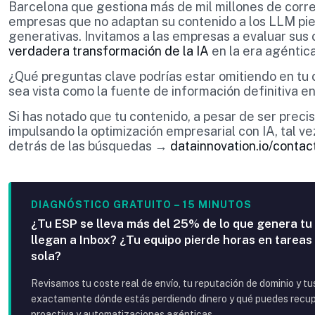
Barcelona que gestiona más de mil millones de corre
empresas que no adaptan su contenido a los LLM pie
generativas. Invitamos a las empresas a evaluar sus
verdadera transformación de la IA
en la era agéntica
¿Qué preguntas clave podrías estar omitiendo en tu
sea vista como la fuente de información definitiva en
Si has notado que tu contenido, a pesar de ser prec
impulsando la optimización empresarial con IA, tal ve
detrás de las búsquedas →
datainnovation.io/contac
DIAGNÓSTICO GRATUITO – 15 MINUTOS
¿Tu ESP se lleva más del 25% de lo que genera tu
llegan a Inbox? ¿Tu equipo pierde horas en tareas
sola?
Revisamos tu coste real de envío, tu reputación de dominio y t
exactamente dónde estás perdiendo dinero y qué puedes recupe
proactiva y automatizaciones agénticas.