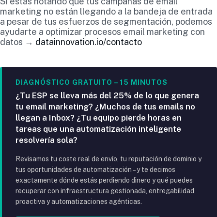
Si estás notando que tus campañas de email
marketing no están llegando a la bandeja de entrada
a pesar de tus esfuerzos de segmentación, podemos
ayudarte a optimizar procesos email marketing con
datos →
datainnovation.io/contacto
DIAGNÓSTICO GRATUITO – 15 MINUTOS
¿Tu ESP se lleva más del 25% de lo que genera
tu email marketing? ¿Muchos de tus emails no
llegan a Inbox? ¿Tu equipo pierde horas en
tareas que una automatización inteligente
resolvería sola?
Revisamos tu coste real de envío, tu reputación de dominio y
tus oportunidades de automatización – y te decimos
exactamente dónde estás perdiendo dinero y qué puedes
recuperar con infraestructura gestionada, entregabilidad
proactiva y automatizaciones agénticas.