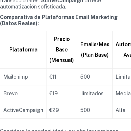
transaccionales.
ActiveCampaign
ofrece
automatización sofisticada.
Comparativa de Plataformas Email Marketing
(Datos Reales):
Precio
Emails/Mes
Autom
Plataforma
Base
(Plan Base)
Av
(Mensual)
Mailchimp
€11
500
Limit
Brevo
€19
Ilimitados
Media
ActiveCampaign
€29
500
Alta