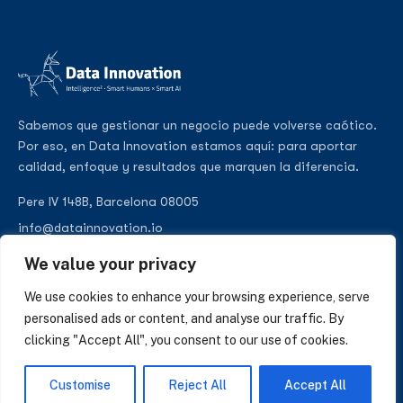
Sabemos que gestionar un negocio puede volverse caótico.
Por eso, en Data Innovation estamos aquí: para aportar
calidad, enfoque y resultados que marquen la diferencia.
Pere IV 148B, Barcelona 08005
info@datainnovation.io
+34 624 112 679
We value your privacy
LinkedIn
We use cookies to enhance your browsing experience, serve
personalised ads or content, and analyse our traffic. By
clicking "Accept All", you consent to our use of cookies.
SUSCRÍBASE A NUESTRAS NOTICIAS
Customise
Reject All
Accept All