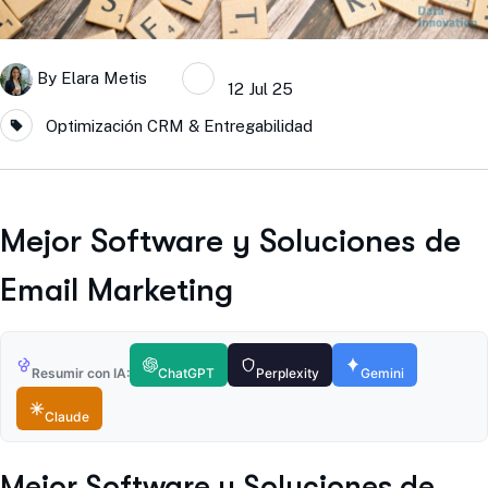
By
Elara Metis
12 Jul 25
Optimización CRM & Entregabilidad
Mejor Software y Soluciones de
Email Marketing
Resumir con IA:
ChatGPT
Perplexity
Gemini
Claude
Mejor Software y Soluciones de