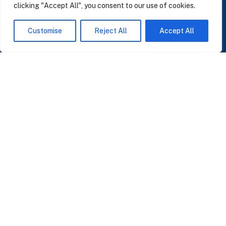
clicking "Accept All", you consent to our use of cookies.
SUSCRÍBASE A NUESTRAS NOTICIAS
Customise
Reject All
Accept All
Perspectivas sobre IA, datos y CRM. Sin spam, solo lo que importa.
Acepto la
Política de Privacidad
O ÚNASE A NUESTRA COMUNIDAD
Unirse a la Comunidad WhatsApp