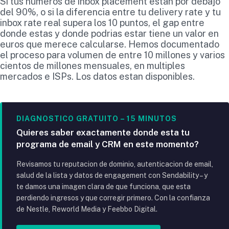
Si tus numeros de inbox placement estan por debajo
del 90%, o si la diferencia entre tu delivery rate y tu
inbox rate real supera los 10 puntos, el gap entre
donde estas y donde podrias estar tiene un valor en
euros que merece calcularse. Hemos documentado
el proceso para volumen de entre 10 millones y varios
cientos de millones mensuales, en multiples
mercados e ISPs. Los datos estan disponibles.
DIAGNOSTICO GRATUITO – 15 MINUTOS
Quieres saber exactamente donde esta tu
programa de email y CRM en este momento?
Revisamos tu reputacion de dominio, autenticacion de email,
salud de la lista y datos de engagement con Sendability – y
te damos una imagen clara de que funciona, que esta
perdiendo ingresos y que corregir primero. Con la confianza
de Nestle, Reworld Media y Feebbo Digital.