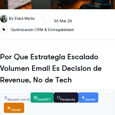
By
Elara Metis
30 Mar 26
Optimización CRM & Entregabilidad
Por Que Estrategia Escalado
Volumen Email Es Decision de
Revenue, No de Tech
Resumir con IA:
ChatGPT
Perplexity
Gemini
Claude