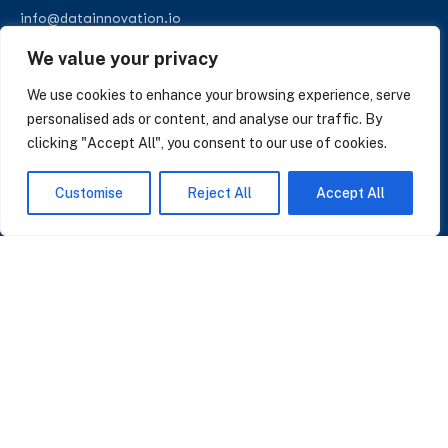
info@datainnovation.io
+34 624 112 679
We value your privacy
LinkedIn
We use cookies to enhance your browsing experience, serve
personalised ads or content, and analyse our traffic. By
clicking "Accept All", you consent to our use of cookies.
SUSCRÍBASE A NUESTRAS NOTICIAS
Customise
Reject All
Accept All
Perspectivas sobre IA, datos y CRM. Sin spam, solo lo que importa.
Acepto la
Política de Privacidad