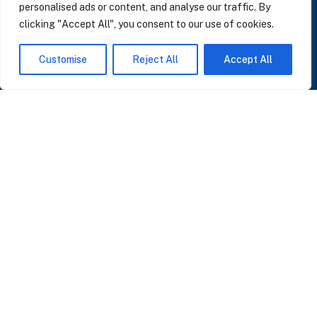
personalised ads or content, and analyse our traffic. By
clicking "Accept All", you consent to our use of cookies.
SUSCRÍBASE A NUESTRAS NOTICIAS
Customise
Reject All
Accept All
Perspectivas sobre IA, datos y CRM. Sin spam, solo lo que importa.
Acepto la
Política de Privacidad
O ÚNASE A NUESTRA COMUNIDAD
Unirse a la Comunidad WhatsApp