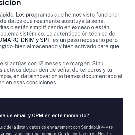
sición
 rápido. Los programas que hemos visto funcionar
 de datos que realmente sustituya la señal
ías o están simplificando en exceso o están
roblema sistémico. La autenticación técnica de
e DMARC, DKIM y SPF
, es un paso necesario pero
ecogido, bien almacenado y bien activado para que
e si actúas con 12 meses de margen. Si tu
s activos dependen de señal de terceros y tu
limpia, en datainnovation.io hemos documentado el
an en esas condiciones.
ma de email y CRM en este momento?
ud de la lista y datos de engagement con Sendability – y te
resos y que corregir primero. Con la confianza de Nestle,