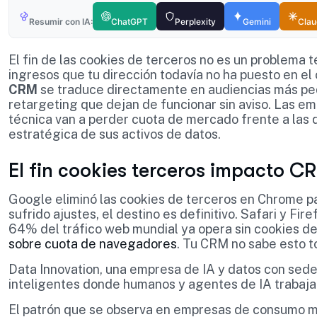
Resumir con IA:
ChatGPT
Perplexity
Gemini
Cla
El fin de las cookies de terceros no es un problema t
ingresos que tu dirección todavía no ha puesto en el 
CRM
se traduce directamente en audiencias más pe
retargeting que dejan de funcionar sin aviso. Las e
técnica van a perder cuota de mercado frente a las 
estratégica de sus activos de datos.
El fin cookies terceros impacto C
Google eliminó las cookies de terceros en Chrome p
sufrido ajustes, el destino es definitivo. Safari y Fi
64% del tráfico web mundial ya opera sin cookies de
sobre cuota de navegadores
. Tu CRM no sabe esto t
Data Innovation, una empresa de IA y datos con sed
inteligentes donde humanos y agentes de IA trabaj
El patrón que se observa en empresas de consumo ma