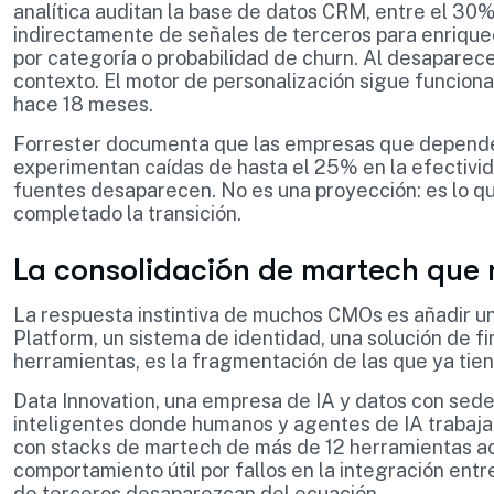
analítica auditan la base de datos CRM, entre el 30%
indirectamente de señales de terceros para enriquec
por categoría o probabilidad de churn. Al desaparece
contexto. El motor de personalización sigue funcion
hace 18 meses.
Forrester documenta que las empresas que dependen
experimentan caídas de hasta el 25% en la efectiv
fuentes desaparecen. No es una proyección: es lo q
completado la transición.
La consolidación de martech que n
La respuesta instintiva de muchos CMOs es añadir u
Platform, un sistema de identidad, una solución de fir
herramientas, es la fragmentación de las que ya tien
Data Innovation, una empresa de IA y datos con sed
inteligentes donde humanos y agentes de IA trabaja
con stacks de martech de más de 12 herramientas ac
comportamiento útil por fallos en la integración entr
de terceros desaparezcan del ecuación.