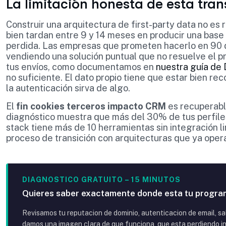
La limitación honesta de esta tran
Construir una arquitectura de first-party data no es
bien tardan entre 9 y 14 meses en producir una base
perdida. Las empresas que prometen hacerlo en 90 d
vendiendo una solución puntual que no resuelve el p
tus envíos, como documentamos en
nuestra guía d
no suficiente. El dato propio tiene que estar bien r
la autenticación sirva de algo.
El
fin cookies terceros impacto CRM
es recuperabl
diagnóstico muestra que más del 30% de tus perfile
stack tiene más de 10 herramientas sin integración 
proceso de transición con arquitecturas que ya oper
DIAGNOSTICO GRATUITO – 15 MINUTOS
Quieres saber exactamente donde esta tu progra
Revisamos tu reputacion de dominio, autenticacion de email, sal
damos una imagen clara de que funciona, que esta perdiendo ing