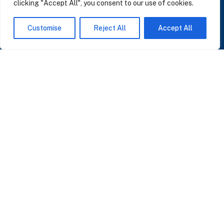
clicking "Accept All", you consent to our use of cookies.
SUSCRÍBASE A NUESTRAS NOTICIAS
Customise
Reject All
Accept All
Perspectivas sobre IA, datos y CRM. Sin spam, solo lo que importa.
Acepto la
Política de Privacidad
O ÚNASE A NUESTRA COMUNIDAD
Unirse a la Comunidad WhatsApp