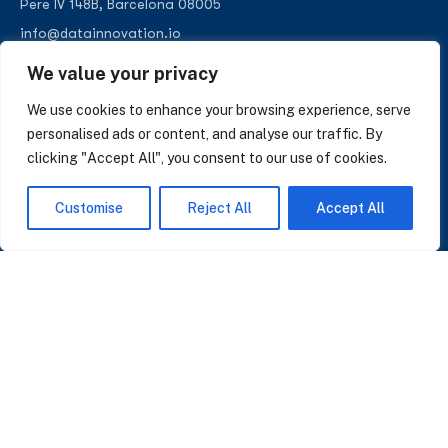
Pere IV 148B, Barcelona 08005
info@datainnovation.io
+34 624 112 679
We value your privacy
LinkedIn
We use cookies to enhance your browsing experience, serve
personalised ads or content, and analyse our traffic. By
clicking "Accept All", you consent to our use of cookies.
SUSCRÍBASE A NUESTRAS NOTICIAS
Customise
Reject All
Accept All
Perspectivas sobre IA, datos y CRM. Sin spam, solo lo que importa.
Acepto la
Política de Privacidad