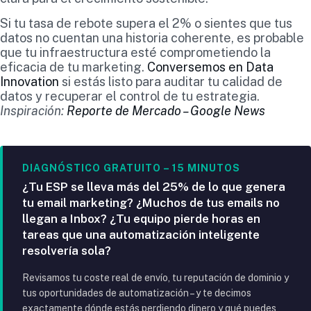
Si tu tasa de rebote supera el 2% o sientes que tus
datos no cuentan una historia coherente, es probable
que tu infraestructura esté comprometiendo la
eficacia de tu marketing.
Conversemos en Data
Innovation
si estás listo para auditar tu calidad de
datos y recuperar el control de tu estrategia.
Inspiración:
Reporte de Mercado – Google News
DIAGNÓSTICO GRATUITO – 15 MINUTOS
¿Tu ESP se lleva más del 25% de lo que genera
tu email marketing? ¿Muchos de tus emails no
llegan a Inbox? ¿Tu equipo pierde horas en
tareas que una automatización inteligente
resolvería sola?
Revisamos tu coste real de envío, tu reputación de dominio y
tus oportunidades de automatización – y te decimos
exactamente dónde estás perdiendo dinero y qué puedes