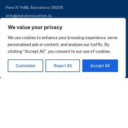
Pere IV 148B, Barcelona 08005
info@datainnovation.io
+34 624 112 679
We value your privacy
LinkedIn
We use cookies to enhance your browsing experience, serve
personalised ads or content, and analyse our traffic. By
clicking "Accept All", you consent to our use of cookies.
SUSCRÍBASE A NUESTRAS NOTICIAS
Customise
Reject All
Accept All
Perspectivas sobre IA, datos y CRM. Sin spam, solo lo que importa.
Acepto la
Política de Privacidad