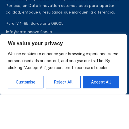
Por eso, en Data Innovation estamos aquí: para aportar
calidad, enfoque y resultados que marquen la diferencia.
Pere IV 148B, Barcelona 08005
info@datainnovation.io
+34 624 112 679
We value your privacy
LinkedIn
We use cookies to enhance your browsing experience, serve
personalised ads or content, and analyse our traffic. By
clicking "Accept All", you consent to our use of cookies.
SUSCRÍBASE A NUESTRAS NOTICIAS
Customise
Reject All
Accept All
Perspectivas sobre IA, datos y CRM. Sin spam, solo lo que importa.