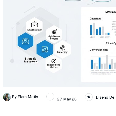
By
Elara Metis
Diseno De 
27 May 26