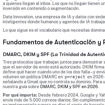
a quienes llegan al inbox. Los que no llegan tienen
inversión en contenido o segmentación.
Data Innovation, una empresa de IA y datos con sed
inteligentes donde humanos y agentes de IA trabaj
Lo que sigue es el vocabulario que necesitas domina
Fundamentos de Autenticación y 
DMARC, DKIM y SPF (La Trinidad de Autenti
Tres protocolos que trabajan juntos para demostrar a
que el servidor de envío está autorizado. DKIM fi
define qué hacer cuando uno de los dos falla – y env
volumen sin política DMARC en
p=reject
en 2026 e
señalando a Gmail que no controla su dominio. Para 
nuestra guía sobre
DMARC, DKIM y SPF en 2026
.
Por qué importa:
Desde febrero 2024, Google y Ya
envíe más de 5.000 correos diarios. Sin cumplimiento
no implementarlo supera en días el coste de hacerlo 