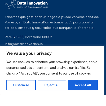
Sabemos que gestionar un negocio puede volverse caótico.
Por eso, en Data Innovation estamos aquí: para aportar
calidad, enfoque y resultados que marquen la diferencia.
Pere IV 148B, Barcelona 08005
info@datainnovation.io
+34 624 112 679
We value your privacy
LinkedIn
We use cookies to enhance your browsing experience, serve
personalised ads or content, and analyse our traffic. By
clicking "Accept All", you consent to our use of cookies.
SUSCRÍBASE A NUESTRAS NOTICIAS
Customise
Reject All
Accept All
Perspectivas sobre IA, datos y CRM. Sin spam, solo lo que importa.