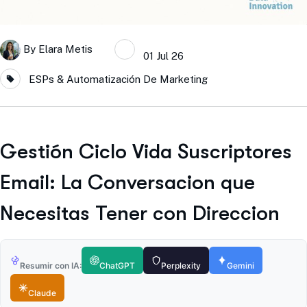
By
Elara Metis
01 Jul 26
ESPs & Automatización De Marketing
Gestión Ciclo Vida Suscriptores
Email: La Conversacion que
Necesitas Tener con Direccion
Resumir con IA:
ChatGPT
Perplexity
Gemini
Claude