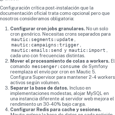
Configuración crítica post-instalación que la
documentación oficial trata como opcional pero que
nosotros consideramos obligatoria:
Configurar cron jobs granulares.
No un solo
cron genérico. Necesitas crons separados para
mautic:segments:update
,
mautic:campaigns:trigger
,
mautic:emails:send
y
mautic:import
,
cada uno con frecuencias distintas.
Mover el procesamiento de colas a workers.
El
comando
messenger:consume
de Symfony
reemplaza el envío por cron en Mautic 5.
Configura Supervisor para mantener 2-4 workers
activos según volumen.
Separar la base de datos.
Incluso en
implementaciones modestas, alojar MySQL en
una instancia diferente al servidor web mejora el
rendimiento un 30-40% bajo carga.
Configurar Redis para cache y sesiones.
Mautic golpea la base de datos en cada petición