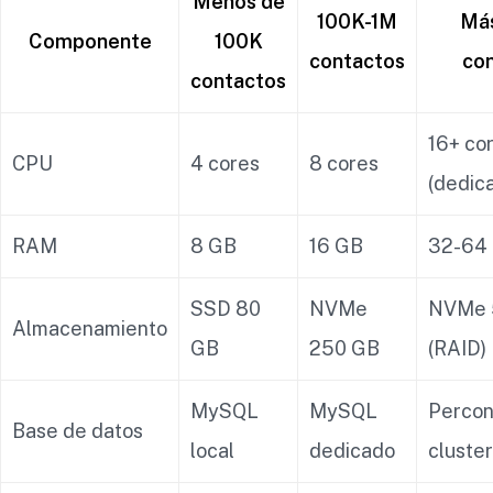
Menos de
100K-1M
Más
Componente
100K
contactos
co
contactos
16+ co
CPU
4 cores
8 cores
(dedic
RAM
8 GB
16 GB
32-64
SSD 80
NVMe
NVMe 
Almacenamiento
GB
250 GB
(RAID)
MySQL
MySQL
Perco
Base de datos
local
dedicado
cluster