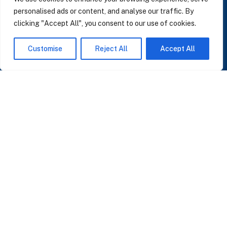
personalised ads or content, and analyse our traffic. By
clicking "Accept All", you consent to our use of cookies.
SUSCRÍBASE A NUESTRAS NOTICIAS
Customise
Reject All
Accept All
Perspectivas sobre IA, datos y CRM. Sin spam, solo lo que importa.
Acepto la
Política de Privacidad
O ÚNASE A NUESTRA COMUNIDAD
Unirse a la Comunidad WhatsApp