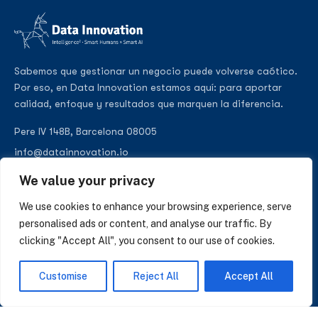
Sabemos que gestionar un negocio puede volverse caótico.
Por eso, en Data Innovation estamos aquí: para aportar
calidad, enfoque y resultados que marquen la diferencia.
Pere IV 148B, Barcelona 08005
info@datainnovation.io
+34 624 112 679
We value your privacy
LinkedIn
We use cookies to enhance your browsing experience, serve
personalised ads or content, and analyse our traffic. By
clicking "Accept All", you consent to our use of cookies.
SUSCRÍBASE A NUESTRAS NOTICIAS
Customise
Reject All
Accept All
Perspectivas sobre IA, datos y CRM. Sin spam, solo lo que importa.