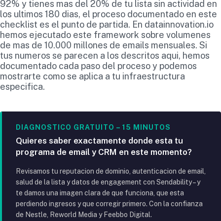
92% y tienes mas del 20% de tu lista sin actividad en
los ultimos 180 dias, el proceso documentado en este
checklist es el punto de partida. En datainnovation.io
hemos ejecutado este framework sobre volumenes
de mas de 10.000 millones de emails mensuales. Si
tus numeros se parecen a los descritos aqui, hemos
documentado cada paso del proceso y podemos
mostrarte como se aplica a tu infraestructura
especifica.
DIAGNOSTICO GRATUITO – 15 MINUTOS
Quieres saber exactamente donde esta tu
programa de email y CRM en este momento?
Revisamos tu reputacion de dominio, autenticacion de email,
salud de la lista y datos de engagement con Sendability – y
te damos una imagen clara de que funciona, que esta
perdiendo ingresos y que corregir primero. Con la confianza
de Nestle, Reworld Media y Feebbo Digital.