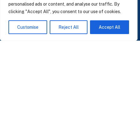
personalised ads or content, and analyse our traffic. By
clicking "Accept All", you consent to our use of cookies.
SUSCRÍBASE A NUESTRAS NOTICIAS
Customise
Reject All
Accept All
Perspectivas sobre IA, datos y CRM. Sin spam, solo lo que importa.
Acepto la
Política de Privacidad
O ÚNASE A NUESTRA COMUNIDAD
Unirse a la Comunidad WhatsApp