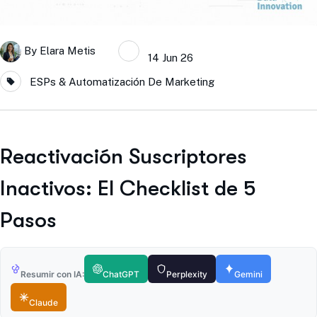
By
Elara Metis
14 Jun 26
ESPs & Automatización De Marketing
Reactivación Suscriptores
Inactivos: El Checklist de 5
Pasos
Resumir con IA:
ChatGPT
Perplexity
Gemini
Claude